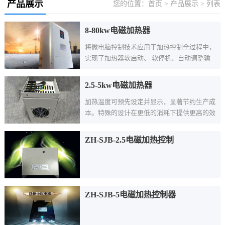
产品展示
您的位置：
首页
>
产品展示
> 列表
8-80kw电磁加热器
将微电脑控制技术应用于加热控制全过程中，
实现了加热器软启动、 软停机、自动调整输
出功率、自动检测程序、自检加热装置工作故
障、以及非正常工作状态诊断和保护等功能
2.5-5kw电磁加热器
。
加热温度可预先设定并显示，显著节约生产成
本。特殊的设计在更低的消耗下提供更高的效
果，节省能源。
ZH-SJB-2.5电磁加热控制
ZH-SJB-5电磁加热控制器