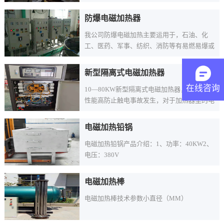
釜电磁加热器
防爆电磁加热器
我公司防爆电磁加热主要运用于，石油、化
工、医药、军事、纺织、消防等有易燃易爆或
粉尘气体的场所，由于功率大多组集中个控制
柜中，柜体中的热量散发比较大，现场又不允
新型隔离式电磁加热器
许通风散热，所以我公司采用管道送风的方式
在线咨询
10—80KW新型隔离式电磁加热器，具有安全
进行防爆电磁加热器散热。…
性能高防止触电事故发生，对于加热器里的电
气元气件更起有保护，虑波作用
电磁加热铅锅
电磁加热铅锅产品介绍：1、功率：40KW2、
电压：380V
电磁加热棒
电磁加热棒技术参数小直径（MM）