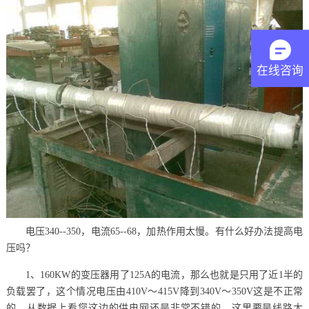
在线咨询
电压340--350，电流65--68，加热作用太慢。有什么好办法提高电
压吗？
1、160KW的变压器用了125A的电流，那么也就是只用了近1半的
负载罢了，这个情况电压由410V～415V降到340V～350V这是不正常
的，从数据上看您这边的供电网还是非常不错的，这里要是线路太