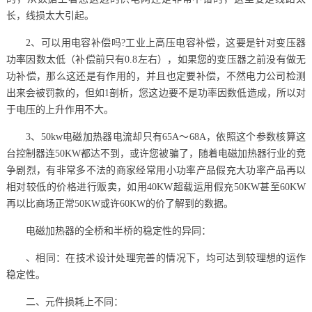
长，线损太大引起。
2、可以用电容补偿吗?工业上高压电容补偿，这要是针对变压器
功率因数太低（补偿前只有0.8左右），如果您的变压器之前没有做无
功补偿，那么这还是有作用的，并且也定要补偿，不然电力公司检测
出来会被罚款的，但如1剖析，您这边要不是功率因数低造成，所以对
于电压的上升作用不大。
3、50kw电磁加热器电流却只有65A～68A，依照这个参数核算这
台控制器连50KW都达不到，或许您被骗了，随着电磁加热器行业的竞
争剧烈，有非常多不法的商家经常用小功率产品假充大功率产品再以
相对较低的价格进行贩卖，如用40KW超载运用假充50KW甚至60KW
再以比商场正常50KW或许60KW的价了解到的数据。
电磁加热器的全桥和半桥的稳定性的异同：
、相同：在技术设计处理完善的情况下，均可达到较理想的运作
稳定性。
二、元件损耗上不同：