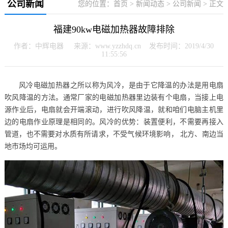
公司新闻
您的位置：
首页
>
新闻动态
>
公司新闻
> 正文
福建90kw电磁加热器故障排除
作者：中辉电器 来源：www.yzzhdq.cn 发布时间：2019/4/30
11:55:56
风冷电磁加热器之所以称为风冷，是由于它降温的办法是用电扇
吹风降温的方法。通常厂家的电磁加热器里边装有个电扇，当接上电
源作业后，电扇就会开端滚动，进行吹风降温，就和咱们电脑主机里
边的电扇作业原理是相同的。风冷的优势：装置便利，不需要再接入
管道，也不需要对水质有所请求，不受气候环境影响， 北方、南边当
地市场均可运用。